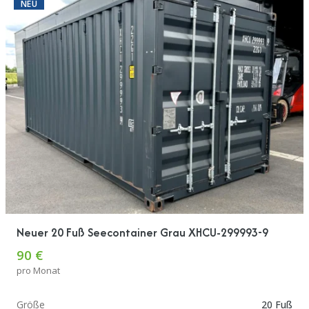
NEU
Neuer 20 Fuß Seecontainer Grau XHCU-299993-9
90 €
pro Monat
Größe
20 Fuß