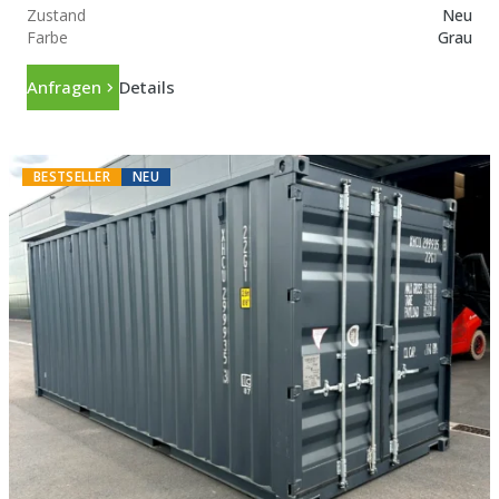
Zustand
Neu
Farbe
Grau
Anfragen
Details
BESTSELLER
NEU