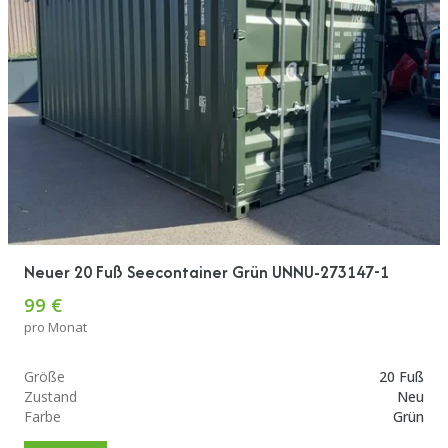
Neuer 20 Fuß Seecontainer Grün UNNU-273147-1
99 €
pro Monat
Größe
20 Fuß
Zustand
Neu
Farbe
Grün