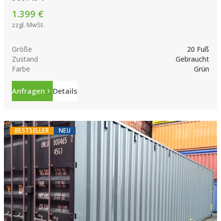
1.399 €
zzgl. MwSt.
Größe
20 Fuß
Zustand
Gebraucht
Farbe
Grün
Anfragen
Details
BESTSELLER
NEU