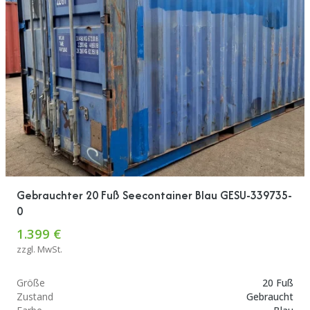
Gebrauchter 20 Fuß Seecontainer Blau GESU-339735-
0
1.399 €
zzgl. MwSt.
Größe
20 Fuß
Zustand
Gebraucht