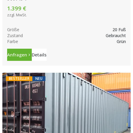
1.399 €
zzgl. MwSt.
Größe
20 Fuß
Zustand
Gebraucht
Farbe
Grün
Anfragen
Details
BESTSELLER
NEU