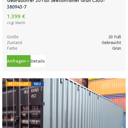
Gebrauchter 20 Fuß Seecontainer Grün CSUU-
380943-7
1.399 €
zzgl. MwSt.
Größe
20 Fuß
Zustand
Gebraucht
Farbe
Grün
Anfragen
Details
BESTSELLER
NEU