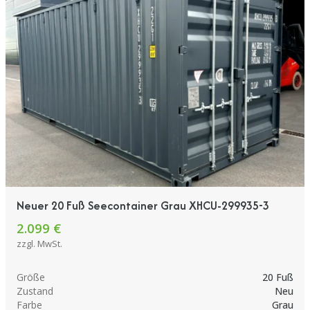
Neuer 20 Fuß Seecontainer Grau XHCU-299935-3
2.099 €
zzgl. MwSt.
Größe
20 Fuß
Zustand
Neu
Farbe
Grau