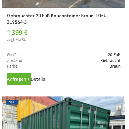
Gebrauchter 20 Fuß Baucontainer Braun TEMU-
312564-5
1.399 €
zzgl. MwSt.
Größe
20 Fuß
Zustand
Gebraucht
Farbe
Braun
Anfragen
Details
NEU