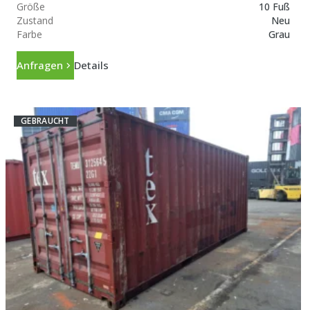
Größe
10 Fuß
Zustand
Neu
Farbe
Grau
Anfragen
Details
GEBRAUCHT