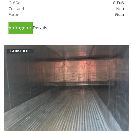
Größe
8 Fuß
Zustand
Neu
Farbe
Grau
Anfragen
Details
GEBRAUCHT