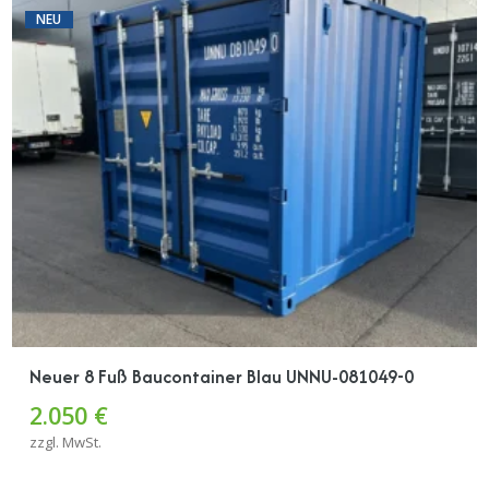
NEU
Neuer 8 Fuß Baucontainer Blau UNNU-081049-0
2.050 €
zzgl. MwSt.