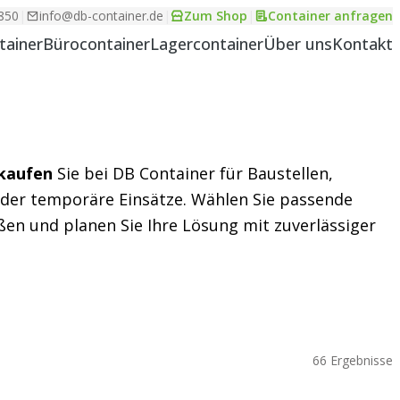
850
|
info@db-container.de
|
Zum Shop
|
Container anfragen
tainer
Bürocontainer
Lagercontainer
Über uns
Kontakt
 kaufen
Sie bei DB Container für Baustellen,
oder temporäre Einsätze. Wählen Sie passende
en und planen Sie Ihre Lösung mit zuverlässiger
66 Ergebnisse