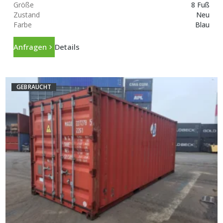
Größe
8 Fuß
Zustand
Neu
Farbe
Blau
Anfragen
Details
GEBRAUCHT