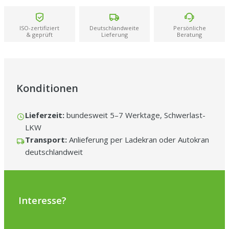
mussten dafür würden wir noch ein Stern⭐️ mehr geben“
– Christel
V.
ISO-zertifiziert
Deutschlandweite
Persönliche
& geprüft
Lieferung
Beratung
Konditionen
Lieferzeit:
bundesweit 5–7 Werktage, Schwerlast-
LKW
Transport:
Anlieferung per Ladekran oder Autokran
deutschlandweit
Interesse?