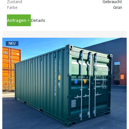
Zustand
Gebraucht
Farbe
Grün
Anfragen
Details
NEU