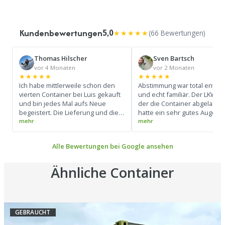
Kundenbewertungen
5,0
★★★★★
(66 Bewertungen)
Thomas Hilscher
Sven Bartsch
vor 4 Monaten
vor 2 Monaten
★★★★★
★★★★★
Ich habe mittlerweile schon den
Abstimmung war total entsp
vierten Container bei Luis gekauft
und echt familiär. Der LKW-Fa
und bin jedes Mal aufs Neue
der die Container abgeladen 
begeistert. Die Lieferung und die
hatte ein sehr gutes Auge u
gesamte Abwicklung verlaufen
konnte den LKW super bedi
absolut reibungslos und super
(Siehe Foto) Ich werde mir d
professionell. Ein großes Lob an
Kontakt merken und bei Bed
Alle Bewertungen bei Google ansehen
den Fahrer: Er beherrscht sein
wieder drauf zurück komme
Handwerk perfekt und hat die
Container zentimetergenau und
Ähnliche Container
präzise abgestellt. Pünktlichkeit
top, Preis-Leistungs-Verhältnis
unschlagbar. Besser geht es
wirklich nicht – macht weiter so!
GEBRAUCHT