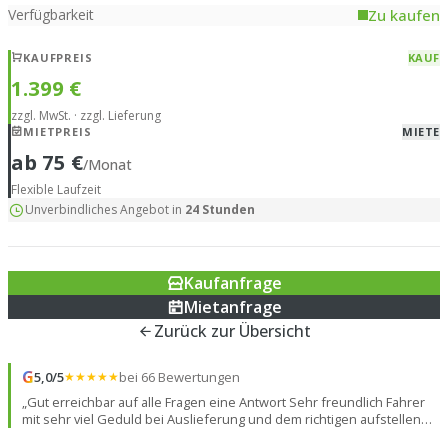
Zu kaufen
Verfügbarkeit
KAUFPREIS
KAUF
1.399 €
zzgl. MwSt. · zzgl. Lieferung
MIETPREIS
MIETE
ab 75 €
/Monat
Flexible Laufzeit
Unverbindliches Angebot in
24 Stunden
Kaufanfrage
Mietanfrage
Zurück zur Übersicht
G
5,0/5
★★★★★
bei 66 Bewertungen
„Gut erreichbar auf alle Fragen eine Antwort Sehr freundlich Fahrer
mit sehr viel Geduld bei Auslieferung und dem richtigen aufstellen
des Containers da wir doch jeden Zentimeter des Kranes ausreizen