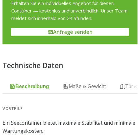
Erhalten Sie ein individuelles Angebot für diesen
Container — kostenlos und unverbindlich. Unser Team
meldet sich innerhalb von 24 Stunden.
Anfrage senden
Technische Daten
Beschreibung
Maße & Gewicht
Tür &
VORTEILE
Ein Seecontainer bietet maximale Stabilität und minimale
Wartungskosten.