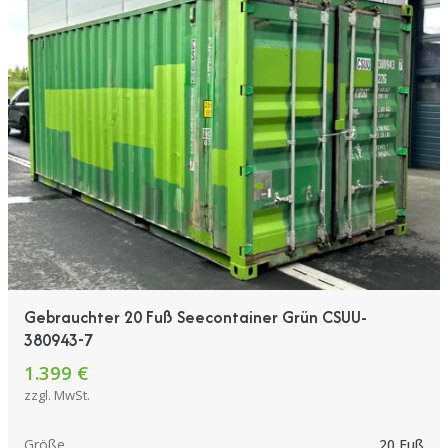
Gebrauchter 20 Fuß Seecontainer Grün CSUU-
380943-7
1.399 €
zzgl. MwSt.
Größe
20 Fuß