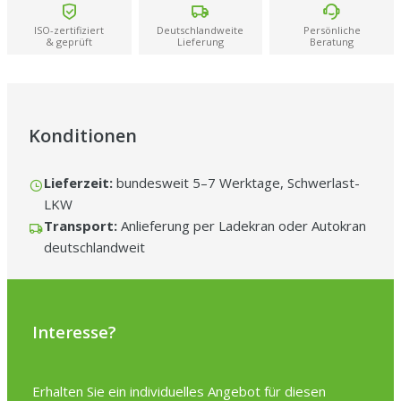
Handwerk perfekt und hat die Container zentimetergenau und
präzise abgestellt. Pünktlichkeit top, Preis-Leistungs-Verhältnis
unschlagbar. Besser geht es wirklich nicht – macht weiter so!“
ISO-zertifiziert
Deutschlandweite
Persönliche
–
& geprüft
Lieferung
Beratung
Thomas H.
Konditionen
Lieferzeit:
bundesweit 5–7 Werktage, Schwerlast-
LKW
Transport:
Anlieferung per Ladekran oder Autokran
deutschlandweit
Interesse?
Erhalten Sie ein individuelles Angebot für diesen