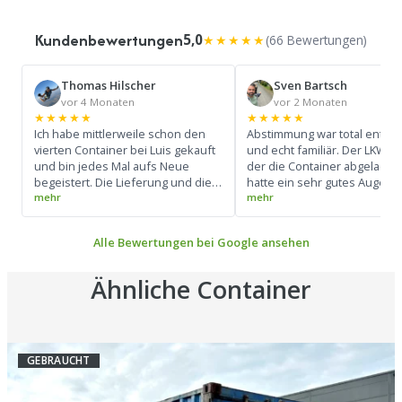
Kundenbewertungen
5,0
★★★★★
(66 Bewertungen)
Thomas Hilscher
Sven Bartsch
vor 4 Monaten
vor 2 Monaten
★★★★★
★★★★★
Ich habe mittlerweile schon den
Abstimmung war total entsp
vierten Container bei Luis gekauft
und echt familiär. Der LKW-Fa
und bin jedes Mal aufs Neue
der die Container abgeladen 
begeistert. Die Lieferung und die
hatte ein sehr gutes Auge u
gesamte Abwicklung verlaufen
konnte den LKW super bedi
absolut reibungslos und super
(Siehe Foto) Ich werde mir d
professionell. Ein großes Lob an
Kontakt merken und bei Bed
Alle Bewertungen bei Google ansehen
den Fahrer: Er beherrscht sein
wieder drauf zurück komme
Handwerk perfekt und hat die
Container zentimetergenau und
Ähnliche Container
präzise abgestellt. Pünktlichkeit
top, Preis-Leistungs-Verhältnis
unschlagbar. Besser geht es
wirklich nicht – macht weiter so!
GEBRAUCHT