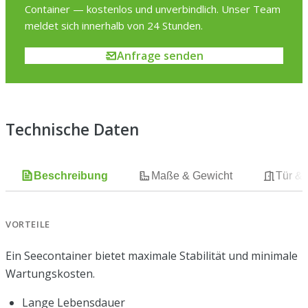
Container — kostenlos und unverbindlich. Unser Team
meldet sich innerhalb von 24 Stunden.
Anfrage senden
Technische Daten
Beschreibung
Maße & Gewicht
Tür &
VORTEILE
Ein Seecontainer bietet maximale Stabilität und minimale
Wartungskosten.
Lange Lebensdauer