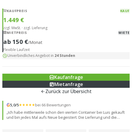
KAUFPREIS
KAUF
1.449 €
zzgl. MwSt. · zzgl. Lieferung
MIETPREIS
MIETE
ab 150 €
/Monat
Flexible Laufzeit
Unverbindliches Angebot in
24 Stunden
Kaufanfrage
Mietanfrage
Zurück zur Übersicht
G
5,0/5
★★★★★
bei 66 Bewertungen
„Ich habe mittlerweile schon den vierten Container bei Luis gekauft
und bin jedes Mal aufs Neue begeistert. Die Lieferung und die
gesamte Abwicklung verlaufen absolut reibungslos und super
professionell. Ein großes Lob an den Fahrer: Er beherrscht sein