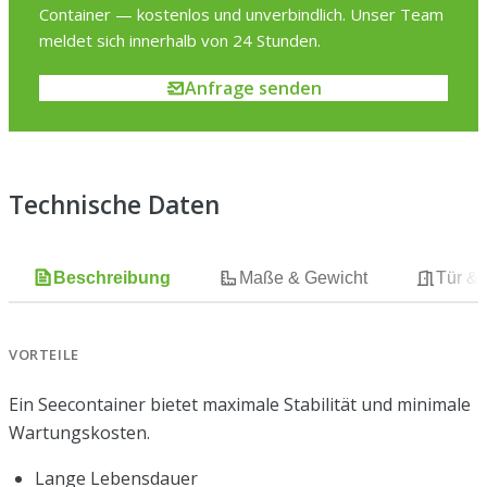
Container — kostenlos und unverbindlich. Unser Team
meldet sich innerhalb von 24 Stunden.
Anfrage senden
Technische Daten
Beschreibung
Maße & Gewicht
Tür &
VORTEILE
Ein Seecontainer bietet maximale Stabilität und minimale
Wartungskosten.
Lange Lebensdauer