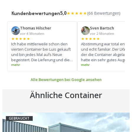
Kundenbewertungen
5,0
★★★★★
(66 Bewertungen)
Thomas Hilscher
Sven Bartsch
vor 4 Monaten
vor 2 Monaten
★★★★★
★★★★★
Ich habe mittlerweile schon den
Abstimmung war total entsp
vierten Container bei Luis gekauft
und echt familiär. Der LKW-Fa
und bin jedes Mal aufs Neue
der die Container abgeladen 
begeistert. Die Lieferung und die
hatte ein sehr gutes Auge u
gesamte Abwicklung verlaufen
konnte den LKW super bedi
absolut reibungslos und super
(Siehe Foto) Ich werde mir d
professionell. Ein großes Lob an
Kontakt merken und bei Bed
Alle Bewertungen bei Google ansehen
den Fahrer: Er beherrscht sein
wieder drauf zurück komme
Handwerk perfekt und hat die
Container zentimetergenau und
Ähnliche Container
präzise abgestellt. Pünktlichkeit
top, Preis-Leistungs-Verhältnis
unschlagbar. Besser geht es
wirklich nicht – macht weiter so!
GEBRAUCHT