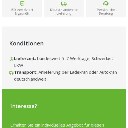
Handwerk perfekt und hat die Container zentimetergenau und
präzise abgestellt. Pünktlichkeit top, Preis-Leistungs-Verhältnis
unschlagbar. Besser geht es wirklich nicht – macht weiter so!“
ISO-zertifiziert
Deutschlandweite
Persönliche
–
& geprüft
Lieferung
Beratung
Thomas H.
Konditionen
Lieferzeit:
bundesweit 5–7 Werktage, Schwerlast-
LKW
Transport:
Anlieferung per Ladekran oder Autokran
deutschlandweit
Interesse?
Erhalten Sie ein individuelles Angebot für diesen