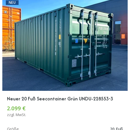
NEU
Neuer 20 Fuß Seecontainer Grün UNDU-228553-3
2.099 €
zzgl. MwSt.
Größe
20 Fuß