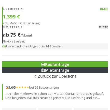
KAUFPREIS
KAUF
1.399 €
zzgl. MwSt. · zzgl. Lieferung
MIETPREIS
MIETE
ab 75 €
/Monat
Flexible Laufzeit
Unverbindliches Angebot in
24 Stunden
Kaufanfrage
Mietanfrage
Zurück zur Übersicht
G
5,0/5
★★★★★
bei 66 Bewertungen
„Ich habe mittlerweile schon den vierten Container bei Luis gekauft
und bin jedes Mal aufs Neue begeistert. Die Lieferung und die
gesamte Abwicklung verlaufen absolut reibungslos und super
professionell. Ein großes Lob an den Fahrer: Er beherrscht sein