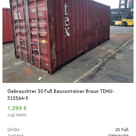
Gebrauchter 20 Fuß Baucontainer Braun TEMU-
312564-5
1.399 €
zzgl. MwSt.
Größe
20 Fuß
Zustand
Gebraucht