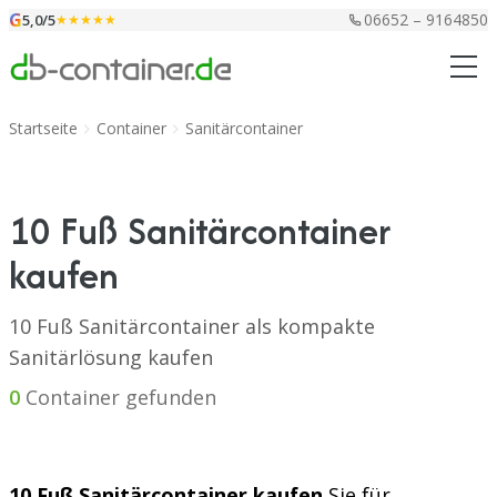
Zum Inhalt springen
G
06652 – 9164850
5,0/5
★★★★★
Startseite
Container
Sanitärcontainer
10 Fuß Sanitärcontainer
kaufen
10 Fuß Sanitärcontainer als kompakte
Sanitärlösung kaufen
0
Container gefunden
10 Fuß Sanitärcontainer kaufen
Sie für