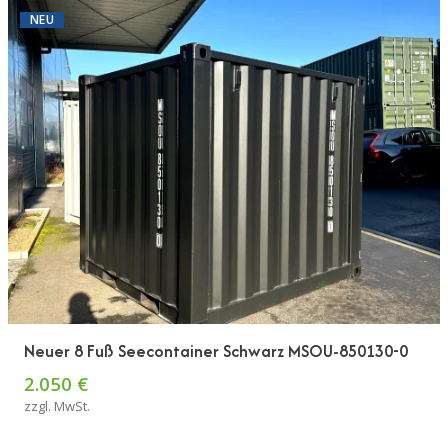
NEU
Neuer 8 Fuß Seecontainer Schwarz MSOU-850130-0
2.050 €
zzgl. MwSt.