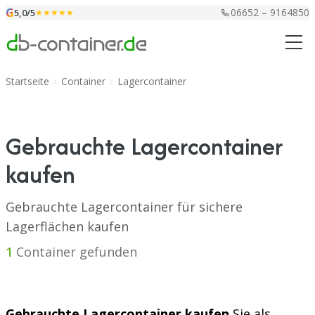
Zum Inhalt springen
G
06652 – 9164850
5,0/5
★★★★★
Startseite
Container
Lagercontainer
Gebrauchte Lagercontainer
kaufen
Gebrauchte Lagercontainer für sichere
Lagerflächen kaufen
1
Container gefunden
Gebrauchte Lagercontainer kaufen
Sie als