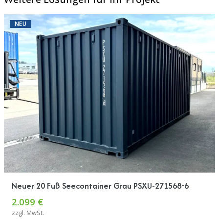
NEU
Neuer 20 Fuß Seecontainer Grau PSXU-271568-6
2.099 €
zzgl. MwSt.