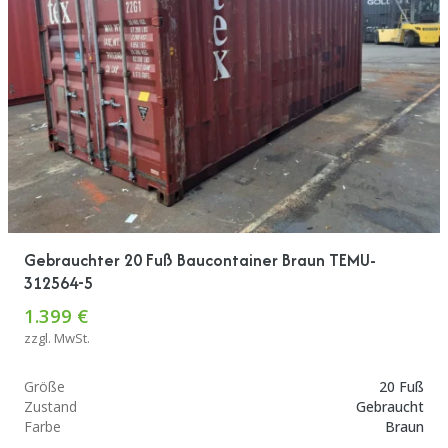
Gebrauchter 20 Fuß Baucontainer Braun TEMU-
312564-5
1.399 €
zzgl. MwSt.
Größe
20 Fuß
Zustand
Gebraucht
Farbe
Braun