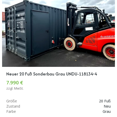
Neuer 20 Fuß Sonderbau Grau UNDU-118134-4
7.990 €
zzgl. MwSt.
Größe
20 Fuß
Zustand
Neu
Farbe
Grau