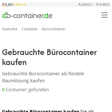
Zum Inhalt springen
G
06652 – 9164850
5,0/5
★★★★★
Startseite
Container
Bürocontainer
Gebrauchte Bürocontainer
kaufen
Gebrauchte Bürocontainer als flexible
Raumlösung kaufen
0
Container gefunden
Gebrauchte Bürocontainer kaufen
Sie als