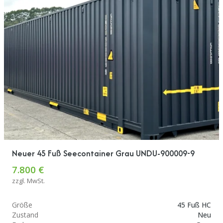
Neuer 45 Fuß Seecontainer Grau UNDU-900009-9
7.800 €
zzgl. MwSt.
Größe
45 Fuß HC
Zustand
Neu