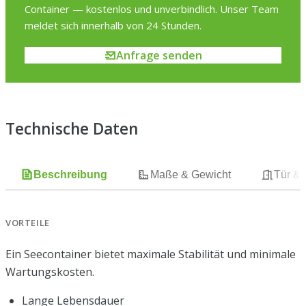
Container — kostenlos und unverbindlich. Unser Team
meldet sich innerhalb von 24 Stunden.
Anfrage senden
Technische Daten
Beschreibung
Maße & Gewicht
Tür &
VORTEILE
Ein Seecontainer bietet maximale Stabilität und minimale
Wartungskosten.
Lange Lebensdauer