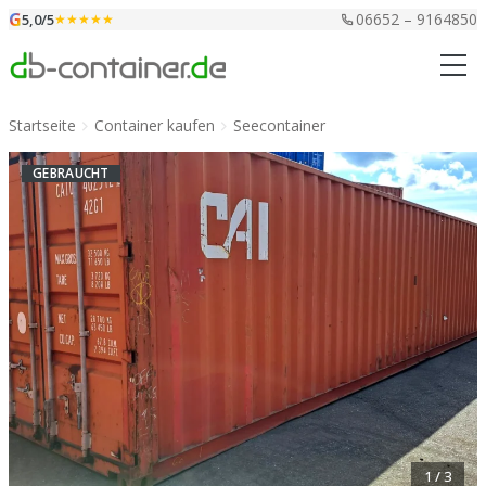
Zum Inhalt springen
G
06652 – 9164850
5,0/5
★★★★★
Startseite
Container kaufen
Seecontainer
GEBRAUCHT
1 / 3