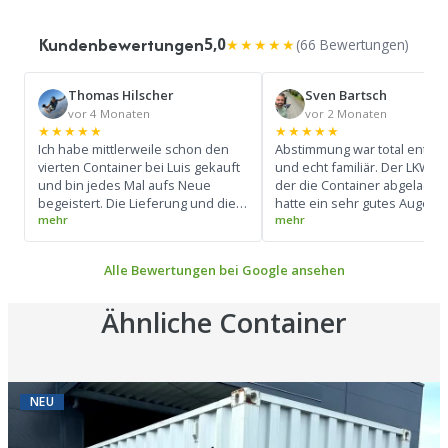
Kundenbewertungen
5,0
★★★★★
(66 Bewertungen)
Thomas Hilscher
Sven Bartsch
vor 4 Monaten
vor 2 Monaten
★★★★★
★★★★★
Ich habe mittlerweile schon den
Abstimmung war total entsp
vierten Container bei Luis gekauft
und echt familiär. Der LKW-Fa
und bin jedes Mal aufs Neue
der die Container abgeladen 
begeistert. Die Lieferung und die
hatte ein sehr gutes Auge u
gesamte Abwicklung verlaufen
konnte den LKW super bedi
absolut reibungslos und super
(Siehe Foto) Ich werde mir d
professionell. Ein großes Lob an
Kontakt merken und bei Bed
Alle Bewertungen bei Google ansehen
den Fahrer: Er beherrscht sein
wieder drauf zurück komme
Handwerk perfekt und hat die
Container zentimetergenau und
Ähnliche Container
präzise abgestellt. Pünktlichkeit
top, Preis-Leistungs-Verhältnis
unschlagbar. Besser geht es
wirklich nicht – macht weiter so!
NEU