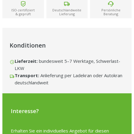
Handwerk perfekt und hat die Container zentimetergenau und
präzise abgestellt. Pünktlichkeit top, Preis-Leistungs-Verhältnis
unschlagbar. Besser geht es wirklich nicht – macht weiter so!“
ISO-zertifiziert
Deutschlandweite
Persönliche
–
& geprüft
Lieferung
Beratung
Thomas H.
Konditionen
Lieferzeit:
bundesweit 5–7 Werktage, Schwerlast-
LKW
Transport:
Anlieferung per Ladekran oder Autokran
deutschlandweit
Interesse?
Erhalten Sie ein individuelles Angebot für diesen