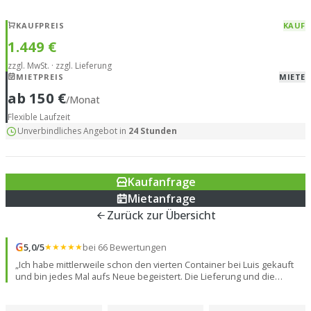
KAUFPREIS
KAUF
1.449 €
zzgl. MwSt. · zzgl. Lieferung
MIETPREIS
MIETE
ab 150 €
/Monat
Flexible Laufzeit
Unverbindliches Angebot in
24 Stunden
Kaufanfrage
Mietanfrage
Zurück zur Übersicht
G
5,0/5
★★★★★
bei 66 Bewertungen
„Ich habe mittlerweile schon den vierten Container bei Luis gekauft
und bin jedes Mal aufs Neue begeistert. Die Lieferung und die
gesamte Abwicklung verlaufen absolut reibungslos und super
professionell. Ein großes Lob an den Fahrer: Er beherrscht sein