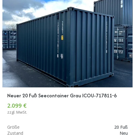
Neuer 20 Fuß Seecontainer Grau ICOU-717811-6
2.099 €
zzgl. MwSt.
Größe
20 Fuß
Zustand
Neu