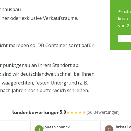
nenausbau.
Erhalt
ainer oder exklusive Verkaufsräume.
kosten
von 24
cht mal eben so. DB Container sorgt dafür,
r punktgenau an Ihrem Standort ab.
sind wir deutschlandweit schnell bei Ihnen.
 waagerechten, festen Untergrund (z. B.
nach Jahren noch butterweich schließen.
Kundenbewertungen
5,0
★★★★★
(66 Bewertungen)
Jonas Schunck
Christel 