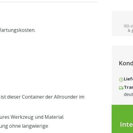
jeden Ze
Stern⭐️ 
ISO-ze
 Wartungskosten.
& 
Kond
Lief
Tra
deut
st dieser Container der Allrounder im
eures Werkzeug und Material.
Int
rung ohne langwierige