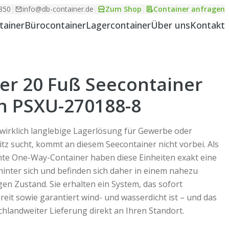
850
|
info@db-container.de
|
Zum Shop
|
Container anfragen
tainer
Bürocontainer
Lagercontainer
Über uns
Kontakt
er 20 Fuß Seecontainer
n PSXU-270188-8
wirklich langlebige Lagerlösung für Gewerbe oder
itz sucht, kommt an diesem Seecontainer nicht vorbei. Als
te One-Way-Container haben diese Einheiten exakt eine
hinter sich und befinden sich daher in einem nahezu
en Zustand. Sie erhalten ein System, das sofort
reit sowie garantiert wind- und wasserdicht ist – und das
chlandweiter Lieferung direkt an Ihren Standort.