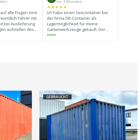
aten
vor 3 Monaten
★★★★★
auf alle Fragen eine
Ich habe einen Seecontainer bei
reundlich Fahrer mit
der Firma DB-Container als
ld bei Auslieferung
Lagermöglichkeit für meine
gen aufstellen des
Gartenwerkzeuge gekauft. Der
wir doch jeden
Kontakt lief schnell,
s Kranes ausreizen
unproblematisch und freundlich
 würden wir noch
ab. Der Container an sich ist in
ehr geben
einem herausragend guten
Zustand! Insgesamt war der
Service sehr zufriedenstellend
und absolut empfehlenswert.
GEBRAUCHT