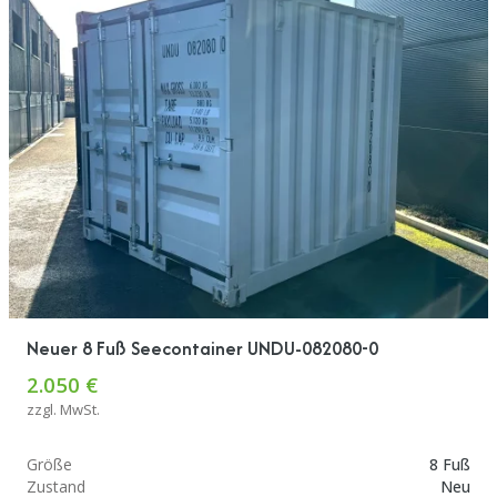
Neuer 8 Fuß Seecontainer UNDU-082080-0
2.050 €
zzgl. MwSt.
Größe
8 Fuß
Zustand
Neu