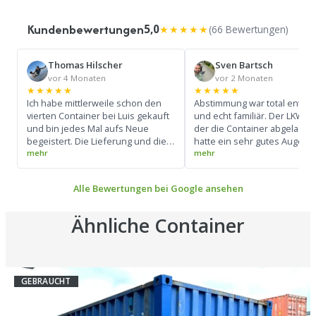
Kundenbewertungen
5,0
★★★★★
(66 Bewertungen)
Thomas Hilscher
Sven Bartsch
vor 4 Monaten
vor 2 Monaten
★★★★★
★★★★★
Ich habe mittlerweile schon den
Abstimmung war total entsp
vierten Container bei Luis gekauft
und echt familiär. Der LKW-Fa
und bin jedes Mal aufs Neue
der die Container abgeladen 
begeistert. Die Lieferung und die
hatte ein sehr gutes Auge u
gesamte Abwicklung verlaufen
konnte den LKW super bedi
absolut reibungslos und super
(Siehe Foto) Ich werde mir d
professionell. Ein großes Lob an
Kontakt merken und bei Bed
Alle Bewertungen bei Google ansehen
den Fahrer: Er beherrscht sein
wieder drauf zurück komme
Handwerk perfekt und hat die
Container zentimetergenau und
Ähnliche Container
präzise abgestellt. Pünktlichkeit
top, Preis-Leistungs-Verhältnis
unschlagbar. Besser geht es
wirklich nicht – macht weiter so!
GEBRAUCHT