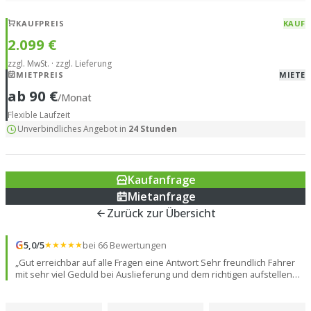
KAUFPREIS
KAUF
2.099 €
zzgl. MwSt. · zzgl. Lieferung
MIETPREIS
MIETE
ab 90 €
/Monat
Flexible Laufzeit
Unverbindliches Angebot in
24 Stunden
Kaufanfrage
Mietanfrage
Zurück zur Übersicht
G
5,0/5
★★★★★
bei 66 Bewertungen
„Gut erreichbar auf alle Fragen eine Antwort Sehr freundlich Fahrer
mit sehr viel Geduld bei Auslieferung und dem richtigen aufstellen
des Containers da wir doch jeden Zentimeter des Kranes ausreizen
mussten dafür würden wir noch ein Stern⭐️ mehr geben“
– Christel
V.