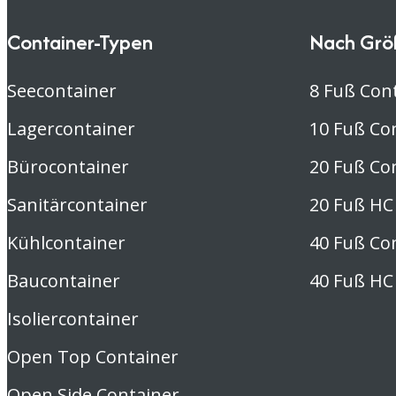
wirklich nicht – macht weiter so!
Container-Typen
Nach Grö
Seecontainer
8 Fuß Con
Lagercontainer
10 Fuß Co
Bürocontainer
20 Fuß Co
Sanitärcontainer
20 Fuß HC
Kühlcontainer
40 Fuß Co
Baucontainer
40 Fuß HC
Isoliercontainer
Open Top Container
Open Side Container