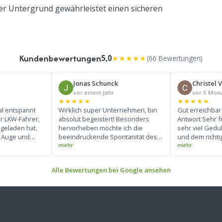
er Untergrund gewährleistet einen sicheren
Kundenbewertungen
5,0
★★★★★
(66 Bewertungen)
Jonas Schunck
Christel 
vor einem Jahr
vor 5 Mon
★★★★★
★★★★★
al entspannt
Wirklich super Unternehmen, bin
Gut erreichbar 
er LKW-Fahrer,
absolut begeistert! Besonders
Antwort Sehr f
bgeladen hat,
hervorheben möchte ich die
sehr viel Gedu
s Auge und
beeindruckende Spontanität des
und dem richti
er bedienen.
Teams. Trotz meiner kurzfristigen
Containers da 
de mir den
Anfrage wurde alles schnell und
Zentimeter de
 bei Bedarf
professionell organisiert. Die
mussten dafür
Alle Bewertungen bei Google ansehen
k kommen.
Kommunikation war durchgehend
ein Stern⭐️ m
freundlich und klar, was den
gesamten Prozess sehr angenehm
machte. Besonders positiv fand ich
die hilfreichen Tipps, die mir bei
der Auswahl und der optimalen