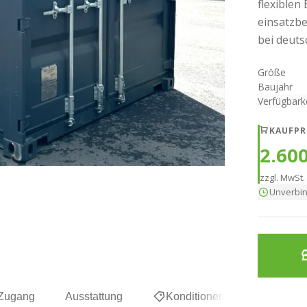
flexiblen
einsatzbe
bei deuts
Größe
Baujahr
Verfügbark
KAUFPR
2.600
zzgl. MwSt. 
Unverbin
 Zugang
Ausstattung
Konditionen