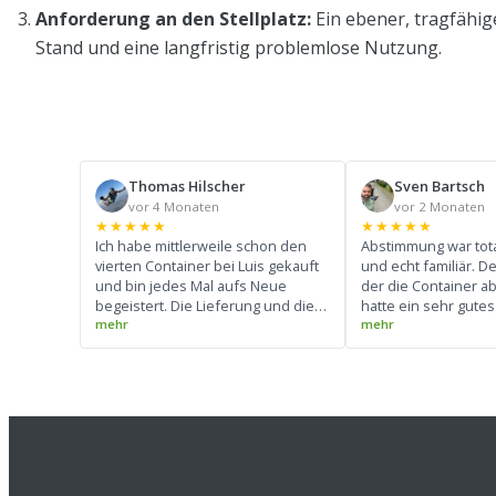
Anforderung an den Stellplatz:
Ein ebener, tragfähig
Stand und eine langfristig problemlose Nutzung.
Thomas Hilscher
Sven Bartsch
vor 4 Monaten
vor 2 Monaten
★★★★★
★★★★★
Ich habe mittlerweile schon den
Abstimmung war tot
vierten Container bei Luis gekauft
und echt familiär. D
und bin jedes Mal aufs Neue
der die Container a
begeistert. Die Lieferung und die
hatte ein sehr gute
gesamte Abwicklung verlaufen
konnte den LKW sup
absolut reibungslos und super
(Siehe Foto) Ich wer
professionell. Ein großes Lob an
Kontakt merken und
den Fahrer: Er beherrscht sein
wieder drauf zurüc
Handwerk perfekt und hat die
Container zentimetergenau und
präzise abgestellt. Pünktlichkeit
top, Preis-Leistungs-Verhältnis
unschlagbar. Besser geht es