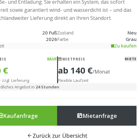
 Be- und Entladung. Sie erhalten ein System, das sofort
reit sowie garantiert wind- und wasserdicht ist – und das
chlandweiter Lieferung direkt an Ihren Standort.
20 Fuß
Neu
Zustand
2026
Grau
Farbe
Zu kaufen
eit
EIS
KAUF
MIETPREIS
MIETE
 €
ab 140 €
/Monat
· zzgl. Lieferung
Flexible Laufzeit
dliches Angebot in
24 Stunden
Kaufanfrage
Mietanfrage
Zurück zur Übersicht