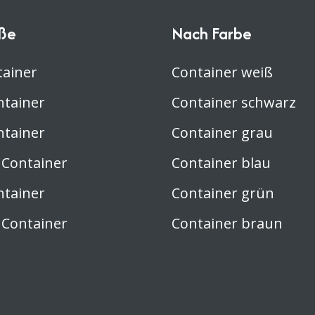
Nutzung des Containers sehr
weitergeholfen haben. Der
ße
Nach Farbe
gesamte Ablauf verlief reibungslos
und ohne jegliche Probleme. Ich
kann DB Container nur wärmstens
empfehlen und werde auf jeden
tainer
Container weiß
Fall weitere Container bestellen.
ntainer
Container schwarz
ntainer
Container grau
 Container
Container blau
ntainer
Container grün
 Container
Container braun