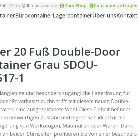
850
|
info@db-container.de
|
Zum Shop
|
Container anfragen
tainer
Bürocontainer
Lagercontainer
Über uns
Kontakt
er 20 Fuß Double-Door
tainer Grau SDOU-
517-1
 langlebige und besonders zugängliche Lagerlösung für
der Privatbesitz sucht, trifft mit diesem neuen Double-
ainer eine ausgezeichnete Wahl. Diese Einheit befindet
inem neuwertigen Zustand und eignet sich ideal für die
Lagerung von Werkzeugen, Materialien oder Waren. Dank
 an beiden Stirnseiten profitieren Sie von einer besonders