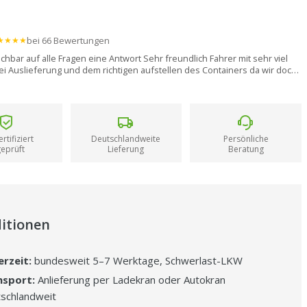
★★★★
bei 66 Bewertungen
ichbar auf alle Fragen eine Antwort Sehr freundlich Fahrer mit sehr viel
i Auslieferung und dem richtigen aufstellen des Containers da wir doch
ntimeter des Kranes ausreizen mussten dafür würden wir noch ein
mehr geben“
– Christel V.
rtifiziert
Deutschlandweite
Persönliche
geprüft
Lieferung
Beratung
itionen
erzeit:
bundesweit 5–7 Werktage, Schwerlast-LKW
nsport:
Anlieferung per Ladekran oder Autokran
schlandweit