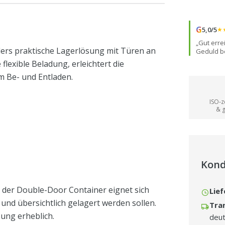
G
5,0/5
★
„Gut erre
ders praktische Lagerlösung mit Türen an
Geduld be
jeden Ze
flexible Beladung, erleichtert die
Stern⭐️ 
m Be- und Entladen.
ISO-ze
& 
Kond
 – der Double-Door Container eignet sich
Lief
und übersichtlich gelagert werden sollen.
Tra
zung erheblich.
deut