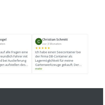
Vogel
Christian Schmitt
aten
vor 3 Monaten
★★★★★
auf alle Fragen eine
Ich habe einen Seecontainer bei
reundlich Fahrer mit
der Firma DB-Container als
ld bei Auslieferung
Lagermöglichkeit für meine
gen aufstellen des
Gartenwerkzeuge gekauft. Der
wir doch jeden
Kontakt lief schnell,
s Kranes ausreizen
unproblematisch und freundlich
 würden wir noch
ab. Der Container an sich ist in
ehr geben
einem herausragend guten
Zustand! Insgesamt war der
Service sehr zufriedenstellend
und absolut empfehlenswert.