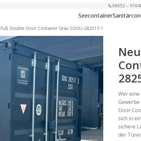
06652 – 9164
Seecontainer
Sanitärcon
 Fuß Double-Door Container Grau SDOU-282517-1
Neu
Con
282
Wer eine
Gewerbe o
Door Cont
sich in e
sichere 
der Türen