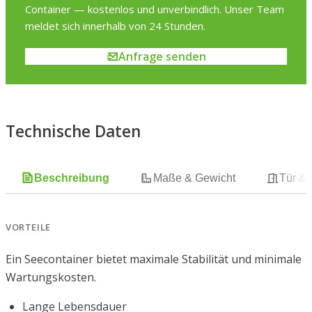
Container — kostenlos und unverbindlich. Unser Team
meldet sich innerhalb von 24 Stunden.
Anfrage senden
Technische Daten
Beschreibung
Maße & Gewicht
Tür &
VORTEILE
Ein Seecontainer bietet maximale Stabilität und minimale
Wartungskosten.
Lange Lebensdauer