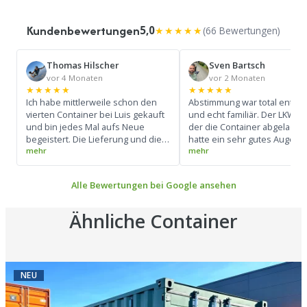
Kundenbewertungen
5,0
★★★★★
(66 Bewertungen)
Thomas Hilscher
Sven Bartsch
vor 4 Monaten
vor 2 Monaten
★★★★★
★★★★★
Ich habe mittlerweile schon den
Abstimmung war total entsp
vierten Container bei Luis gekauft
und echt familiär. Der LKW-Fa
und bin jedes Mal aufs Neue
der die Container abgeladen 
begeistert. Die Lieferung und die
hatte ein sehr gutes Auge u
gesamte Abwicklung verlaufen
konnte den LKW super bedi
absolut reibungslos und super
(Siehe Foto) Ich werde mir d
professionell. Ein großes Lob an
Kontakt merken und bei Bed
Alle Bewertungen bei Google ansehen
den Fahrer: Er beherrscht sein
wieder drauf zurück komme
Handwerk perfekt und hat die
Container zentimetergenau und
Ähnliche Container
präzise abgestellt. Pünktlichkeit
top, Preis-Leistungs-Verhältnis
unschlagbar. Besser geht es
wirklich nicht – macht weiter so!
NEU