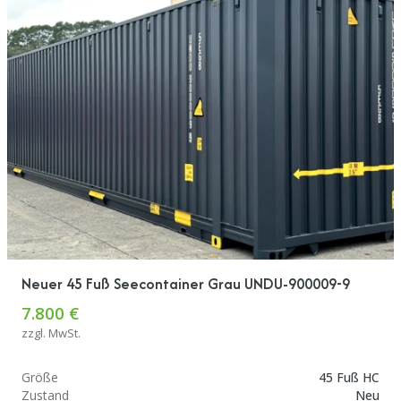
Neuer 45 Fuß Seecontainer Grau UNDU-900009-9
7.800 €
zzgl. MwSt.
Größe
45 Fuß HC
Zustand
Neu