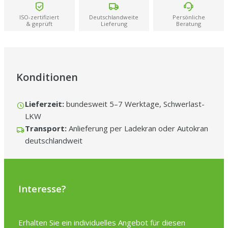
Service sehr zufriedenstellend und absolut empfehlenswert.“
–
Christian S.
ISO-zertifiziert
Deutschlandweite
Persönliche
& geprüft
Lieferung
Beratung
Konditionen
Lieferzeit:
bundesweit 5–7 Werktage, Schwerlast-
LKW
Transport:
Anlieferung per Ladekran oder Autokran
deutschlandweit
Interesse?
Erhalten Sie ein individuelles Angebot für diesen