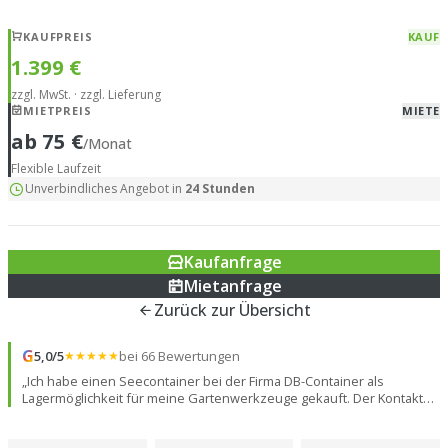
KAUFPREIS
KAUF
1.399 €
zzgl. MwSt. · zzgl. Lieferung
MIETPREIS
MIETE
ab 75 €
/Monat
Flexible Laufzeit
Unverbindliches Angebot in
24 Stunden
Kaufanfrage
Mietanfrage
Zurück zur Übersicht
G
5,0/5
★★★★★
bei 66 Bewertungen
„Ich habe einen Seecontainer bei der Firma DB-Container als
Lagermöglichkeit für meine Gartenwerkzeuge gekauft. Der Kontakt
lief schnell, unproblematisch und freundlich ab. Der Container an
sich ist in einem herausragend guten Zustand! Insgesamt war der