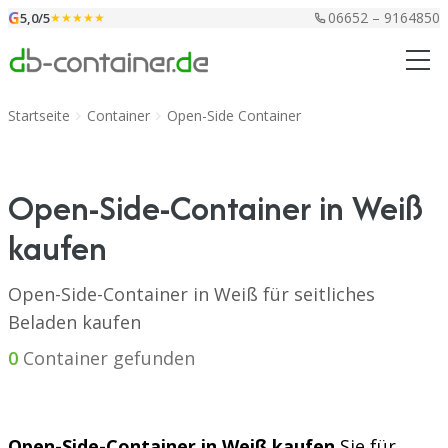
Zum Inhalt springen
G
06652 – 9164850
5,0/5
★★★★★
Startseite
Container
Open-Side Container
Open-Side-Container in Weiß
kaufen
Open-Side-Container in Weiß für seitliches
Beladen kaufen
0
Container gefunden
Open-Side-Container in Weiß kaufen
Sie für