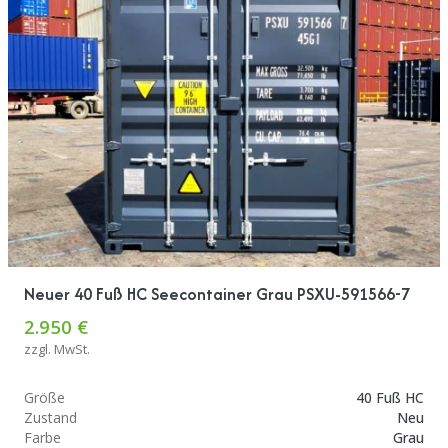
Neuer 40 Fuß HC Seecontainer Grau PSXU-591566-7
2.950 €
zzgl. MwSt.
Größe
40 Fuß HC
Zustand
Neu
Farbe
Grau