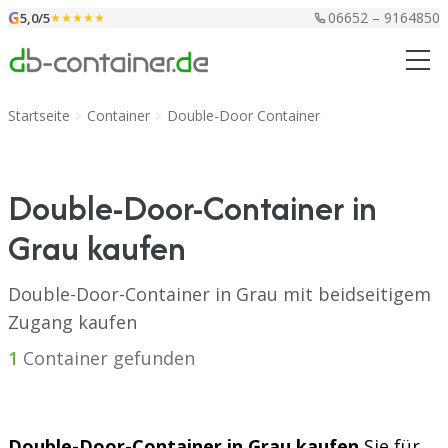
Zum Inhalt springen
G
06652 – 9164850
5,0/5
★★★★★
Startseite
Container
Double-Door Container
Double-Door-Container in
Grau kaufen
Double-Door-Container in Grau mit beidseitigem
Zugang kaufen
1
Container gefunden
Double-Door-Container in Grau kaufen
Sie für