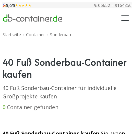
Zum Inhalt springen
G
06652 – 9164850
5,0/5
★★★★★
Startseite
Container
Sonderbau
40 Fuß Sonderbau-Container
kaufen
40 Fuß Sonderbau-Container für individuelle
Großprojekte kaufen
0
Container gefunden
40 Fuß Sonderbau-Container kaufen
Sie, wenn