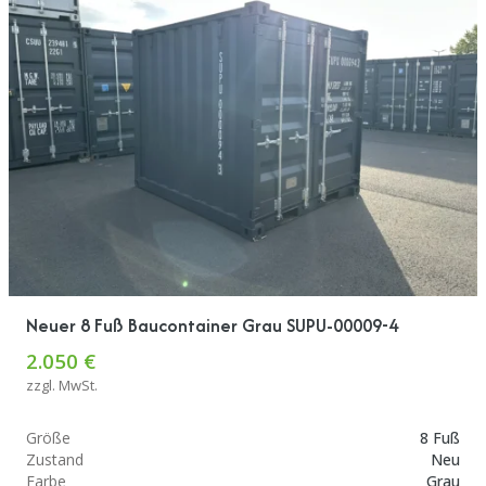
Neuer 8 Fuß Baucontainer Grau SUPU-00009-4
2.050 €
zzgl. MwSt.
Größe
8 Fuß
Zustand
Neu
Farbe
Grau