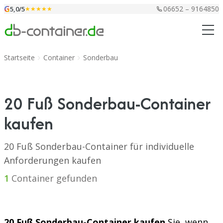
Zum Inhalt springen
G
06652 – 9164850
5,0/5
★★★★★
Startseite
Container
Sonderbau
20 Fuß Sonderbau-Container
kaufen
20 Fuß Sonderbau-Container für individuelle
Anforderungen kaufen
1
Container gefunden
20 Fuß Sonderbau-Container kaufen
Sie, wenn