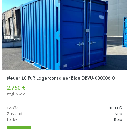
Neuer 10 Fuß Lagercontainer Blau DBVU-000006-0
2.750 €
zzgl. MwSt.
Größe
10 Fuß
Zustand
Neu
Farbe
Blau