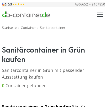
Zum Inhalt springen
G
06652 – 9164850
5,0/5
★★★★★
Startseite
Container
Sanitärcontainer
Sanitärcontainer in Grün
kaufen
Sanitärcontainer in Grün mit passender
Ausstattung kaufen
0
Container gefunden
Sanitärcontainer in Grün kaufen
Sie für