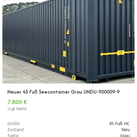
Neuer 45 Fuß Seecontainer Grau UNDU-900009-9
7.800 €
zzgl. MwSt.
Größe
45 Fuß HC
Zustand
Neu
Farbe
Grau