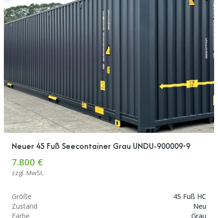
Neuer 45 Fuß Seecontainer Grau UNDU-900009-9
7.800 €
zzgl. MwSt.
Größe
45 Fuß HC
Zustand
Neu
Farbe
Grau