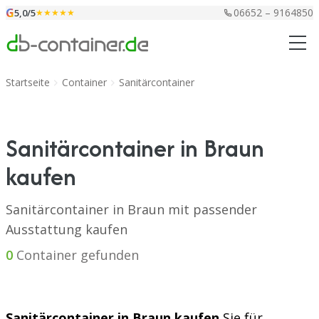
Zum Inhalt springen
G
06652 – 9164850
5,0/5
★★★★★
Startseite
Container
Sanitärcontainer
Sanitärcontainer in Braun
kaufen
Sanitärcontainer in Braun mit passender
Ausstattung kaufen
0
Container gefunden
Sanitärcontainer in Braun kaufen
Sie für