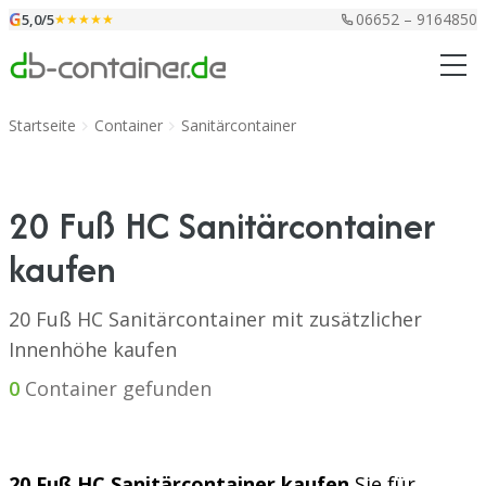
Zum Inhalt springen
G
06652 – 9164850
5,0/5
★★★★★
Startseite
Container
Sanitärcontainer
20 Fuß HC Sanitärcontainer
kaufen
20 Fuß HC Sanitärcontainer mit zusätzlicher
Innenhöhe kaufen
0
Container gefunden
20 Fuß HC Sanitärcontainer kaufen
Sie für