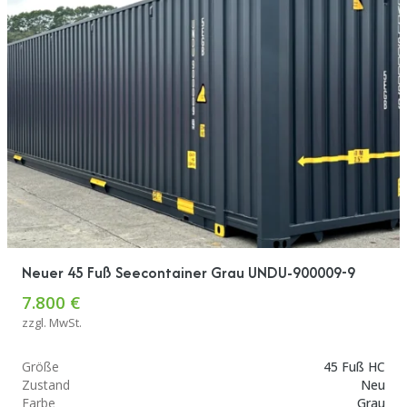
Neuer 45 Fuß Seecontainer Grau UNDU-900009-9
7.800 €
zzgl. MwSt.
Größe
45 Fuß HC
Zustand
Neu
Farbe
Grau