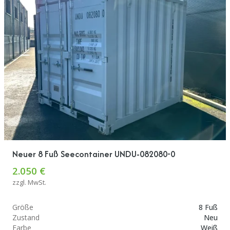
Neuer 8 Fuß Seecontainer UNDU-082080-0
2.050 €
zzgl. MwSt.
Größe
8 Fuß
Zustand
Neu
Farbe
Weiß