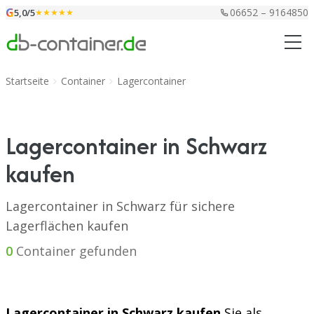
Zum Inhalt springen
G
06652 – 9164850
5,0/5
★★★★★
Startseite
Container
Lagercontainer
Lagercontainer in Schwarz
kaufen
Lagercontainer in Schwarz für sichere
Lagerflächen kaufen
0
Container gefunden
Lagercontainer in Schwarz kaufen
Sie als