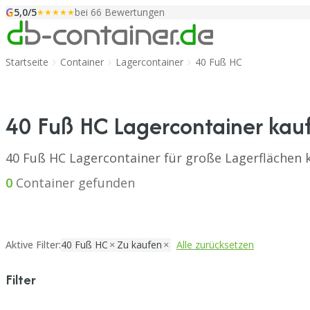
G
Zum Inhalt springen
5,0/5
bei 66 Bewertungen
★★★★★
Startseite
Container
Lagercontainer
40 Fuß HC
40 Fuß HC Lagercontainer kau
40 Fuß HC Lagercontainer für große Lagerflächen 
0
Container gefunden
Aktive Filter:
40 Fuß HC
Zu kaufen
Alle zurücksetzen
Filter