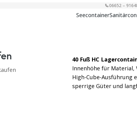
06652 – 9164
Seecontainer
Sanitärcon
fen
40 Fuß HC Lagercontai
Innenhöhe für Material,
kaufen
High-Cube-Ausführung e
sperrige Güter und langf