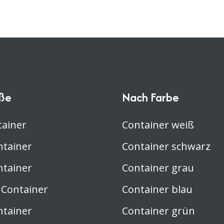
ße
Nach Farbe
tainer
Container weiß
ntainer
Container schwarz
ntainer
Container grau
 Container
Container blau
ntainer
Container grün