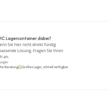
 HC Lagercontainer dabei?
nn Sie hier nicht direkt fündig
 passende Lösung. Fragen Sie Ihren
h an.
tungen
che Beratung
Großes Lager, schnell verfügbar