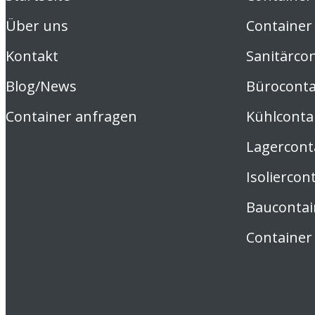
Über uns
Container
Kontakt
Sanitärco
Blog/News
Büroconta
Container anfragen
Kühlconta
Lagercont
Isoliercon
Baucontai
Container