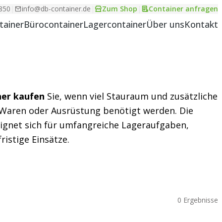
850
|
info@db-container.de
|
Zum Shop
|
Container anfragen
tainer
Bürocontainer
Lagercontainer
Über uns
Kontakt
ner kaufen
Sie, wenn viel Stauraum und zusätzliche
 Waren oder Ausrüstung benötigt werden. Die
ignet sich für umfangreiche Lageraufgaben,
ristige Einsätze.
0 Ergebnisse