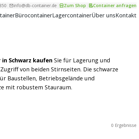
850
|
info@db-container.de
|
Zum Shop
|
Container anfragen
tainer
Bürocontainer
Lagercontainer
Über uns
Kontakt
 in Schwarz kaufen
Sie für Lagerung und
Zugriff von beiden Stirnseiten. Die schwarze
für Baustellen, Betriebsgelände und
ze mit robustem Stauraum.
0 Ergebnisse