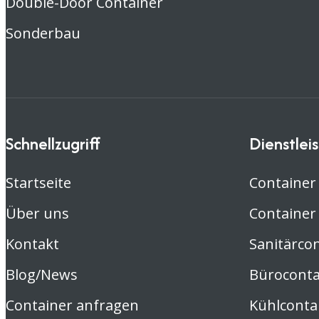
Double-Door Container
Sonderbau
Schnellzugriff
Dienstlei
Startseite
Container
Über uns
Container
Kontakt
Sanitärco
Blog/News
Büroconta
Container anfragen
Kühlconta