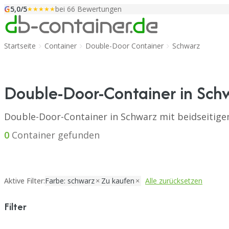
G
Zum Inhalt springen
5,0/5
bei 66 Bewertungen
★★★★★
Startseite
Container
Double-Door Container
Schwarz
Double-Door-Container in Sch
Double-Door-Container in Schwarz mit beidseitig
0
Container gefunden
Aktive Filter:
Farbe: schwarz
Zu kaufen
Alle zurücksetzen
Filter