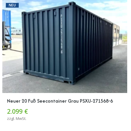
NEU
Neuer 20 Fuß Seecontainer Grau PSXU-271568-6
2.099 €
zzgl. MwSt.