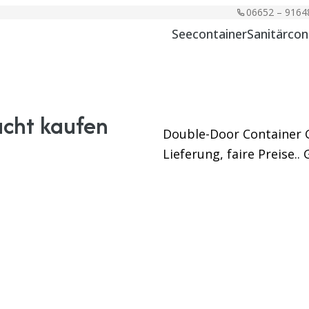
06652 – 9164
Seecontainer
Sanitärcon
cht kaufen
Double-Door Container G
Lieferung, faire Preise..