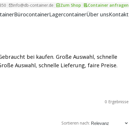
850
|
info@db-container.de
|
Zum Shop
|
Container anfragen
tainer
Bürocontainer
Lagercontainer
Über uns
Kontakt
ebraucht bei kaufen. Große Auswahl, schnelle
 Große Auswahl, schnelle Lieferung, faire Preise.
0 Ergebnisse
Sortieren nach: