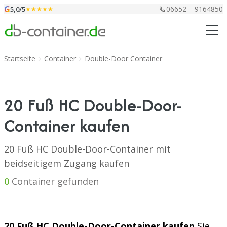
Zum Inhalt springen
G
06652 – 9164850
5,0/5
★★★★★
Startseite
Container
Double-Door Container
20 Fuß HC Double-Door-
Container kaufen
20 Fuß HC Double-Door-Container mit
beidseitigem Zugang kaufen
0
Container gefunden
20 Fuß HC Double-Door-Container kaufen
Sie