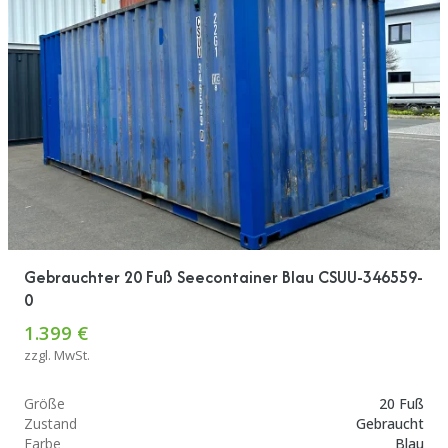
Gebrauchter 20 Fuß Seecontainer Blau CSUU-346559-
0
1.399 €
zzgl. MwSt.
Größe
20 Fuß
Zustand
Gebraucht
Farbe
Blau