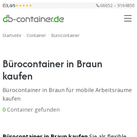
Zum Inhalt springen
G
06652 – 9164850
5,0/5
★★★★★
Startseite
Container
Bürocontainer
Bürocontainer in Braun
kaufen
Bürocontainer in Braun für mobile Arbeitsräume
kaufen
0
Container gefunden
Bürocontainer in Braun kaufen
Sie als flexible