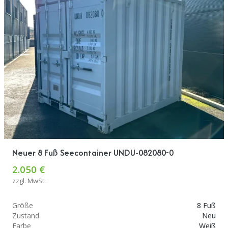
Neuer 8 Fuß Seecontainer UNDU-082080-0
2.050 €
zzgl. MwSt.
Größe
8 Fuß
Zustand
Neu
Farbe
Weiß