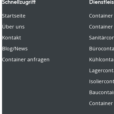
Schnellzugriff
Dienstlei
Startseite
Container
Über uns
Container
Kontakt
Sanitärco
Blog/News
Büroconta
Container anfragen
Kühlconta
Lagercont
Isoliercon
Baucontai
Container