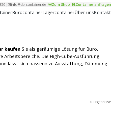
850
|
info@db-container.de
|
Zum Shop
|
Container anfragen
tainer
Bürocontainer
Lagercontainer
Über uns
Kontakt
er kaufen
Sie als geräumige Lösung für Büro,
e Arbeitsbereiche. Die High-Cube-Ausführung
und lässt sich passend zu Ausstattung, Dämmung
0 Ergebnisse