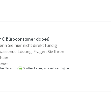
HC Bürocontainer dabei?
nn Sie hier nicht direkt fündig
 passende Lösung. Fragen Sie Ihren
h an.
tungen
che Beratung
Großes Lager, schnell verfügbar