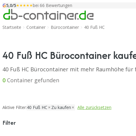
G
Zum Inhalt springen
5,0/5
bei 66 Bewertungen
★★★★★
Startseite
Container
Bürocontainer
40 Fuß HC
40 Fuß HC Bürocontainer kauf
40 Fuß HC Bürocontainer mit mehr Raumhöhe für f
0
Container gefunden
Aktive Filter:
40 Fuß HC
Zu kaufen
Alle zurücksetzen
Filter