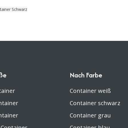
tainer Schwarz
ße
Nach Farbe
tainer
Container weiß
ntainer
Container schwarz
ntainer
Container grau
 Container
Container blau