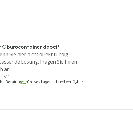
HC Bürocontainer dabei?
nn Sie hier nicht direkt fündig
 passende Lösung. Fragen Sie Ihren
h an.
tungen
che Beratung
Großes Lager, schnell verfügbar