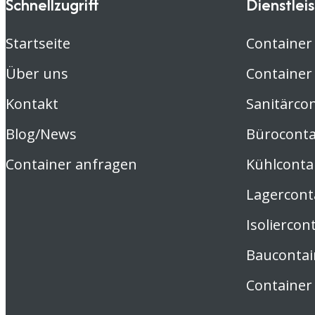
Schnellzugriff
Dienstlei
Startseite
Container
Über uns
Container
Kontakt
Sanitärco
Blog/News
Büroconta
Container anfragen
Kühlconta
Lagercont
Isoliercon
Baucontai
Container