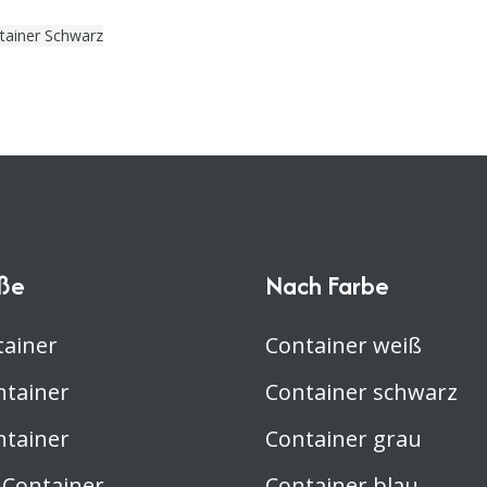
tainer Schwarz
ße
Nach Farbe
tainer
Container weiß
ntainer
Container schwarz
ntainer
Container grau
 Container
Container blau