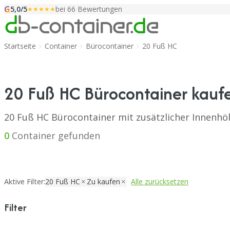
G
Zum Inhalt springen
5,0/5
bei 66 Bewertungen
★★★★★
Startseite
Container
Bürocontainer
20 Fuß HC
20 Fuß HC Bürocontainer kauf
20 Fuß HC Bürocontainer mit zusätzlicher Innenhö
0
Container gefunden
Aktive Filter:
20 Fuß HC
Zu kaufen
Alle zurücksetzen
Filter