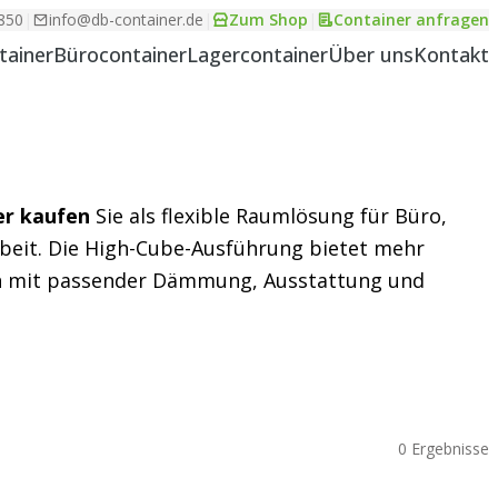
850
|
info@db-container.de
|
Zum Shop
|
Container anfragen
tainer
Bürocontainer
Lagercontainer
Über uns
Kontakt
er kaufen
Sie als flexible Raumlösung für Büro,
rbeit. Die High-Cube-Ausführung bietet mehr
ch mit passender Dämmung, Ausstattung und
0 Ergebnisse