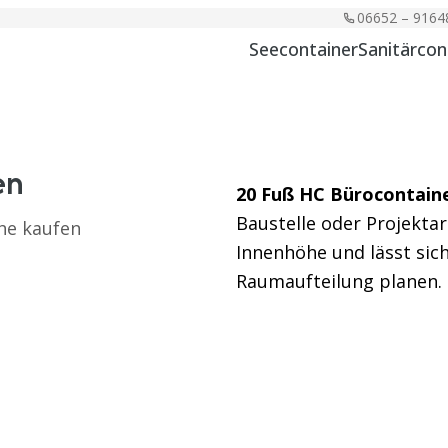
06652 – 9164
Seecontainer
Sanitärcon
en
20 Fuß HC Bürocontain
Baustelle oder Projekta
he kaufen
Innenhöhe und lässt si
Raumaufteilung planen.